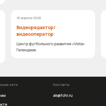
16 апреля 2026
Видеоредактор/
видеооператор
Центр футбольного развития «Vista»
Геленджик
ьные сети
Контакты
рам
ak@fchr.ru
акте