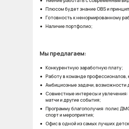
Умение работать с современным вид
Плюсом будет знание OBS и принцип
Готовность к ненормированному ра
Наличие портфолио;
Мы предлагаем:
Конкурентную заработную плату;
Работу в команде профессионалов, 
Амбициозные задачи, возможности 
Совместные интересы и увлечения: 
матчи и другие события;
Программу благополучия: полис ДМС
спорт и мероприятия;
Офис в одной из самых лучших детс