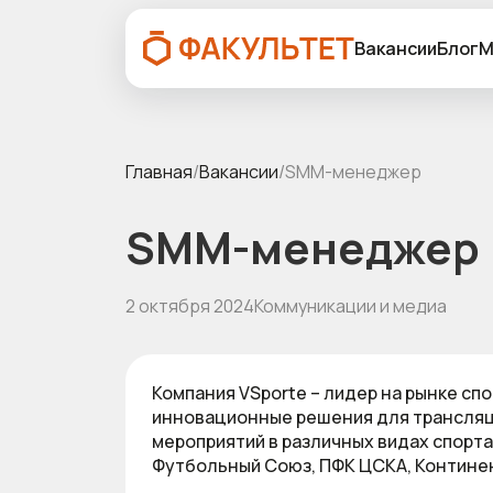
Вакансии
Блог
М
Главная
/
Вакансии
/
SMM-менеджер
SMM-менеджер
2 октября 2024
Коммуникации и медиа
Компания VSporte – лидер на рынке с
инновационные решения для трансляций
мероприятий в различных видах спорта
Футбольный Союз, ПФК ЦСКА, Континен