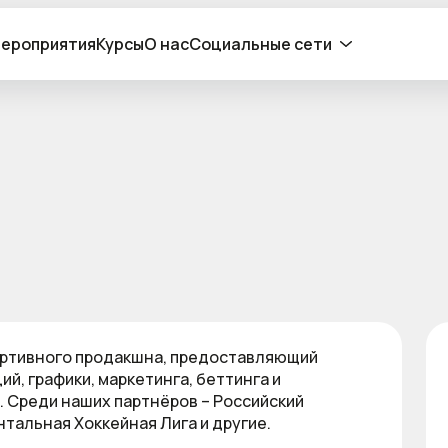
ероприятия
Курсы
О нас
Социальные сети
портивного продакшна, предоставляющий
, графики, маркетинга, беттинга и
. Среди наших партнёров – Российский
тальная Хоккейная Лига и другие.