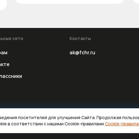
ьные сети
Контакты
рам
ak@fchr.ru
акте
лассники
оведения посетителей для улучшения Сайта. Продолжая пользо
kie в соответствии с нашими Cookie-правилами
Cookie-правил