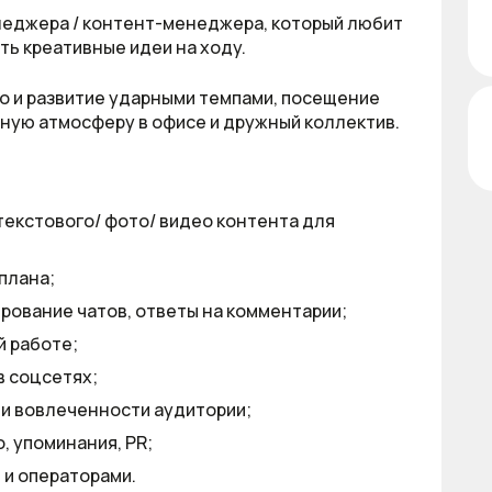
еджера / контент-менеджера, который любит
ить креативные идеи на ходу.
о и развитие ударными темпами, посещение
ную атмосферу в офисе и дружный коллектив.
текстового/ фото/ видео контента для
плана;
рование чатов, ответы на комментарии;
й работе;
в соцсетях;
 и вовлеченности аудитории;
, упоминания, PR;
 и операторами.