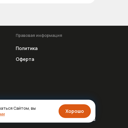
Правовая информация
Политика
Оферта
ваться Сайтом, вы
Хорошо
ами
Дизайн:
alexserezhnikov.ru