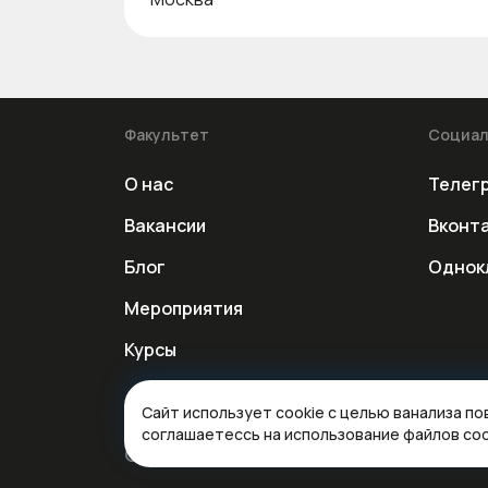
Факультет
Социал
О нас
Телег
Вакансии
Вконт
Блог
Однок
Мероприятия
Курсы
Сайт использует cookie с целью ванализа п
соглашаетессь на использование файлов coo
© 2026 Факультет