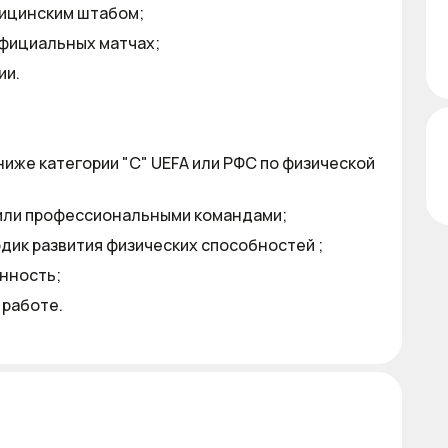
дицинским штабом;
официальных матчах;
ии.
иже категории "С" UEFA или РФС по физической
или профессиональными командами;
дик развития физических способностей ;
нность;
 работе.