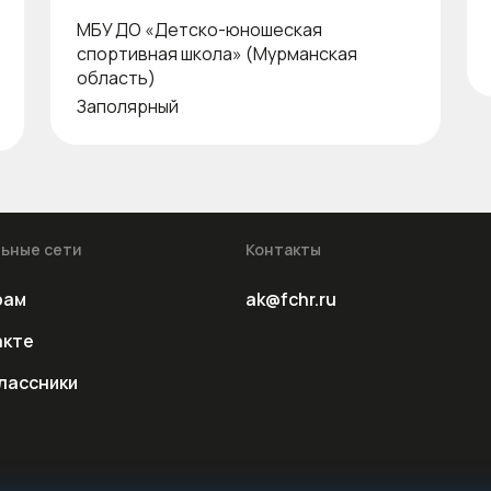
МБУ ДО «Детско-юношеская
спортивная школа» (Мурманская
область)
Заполярный
ьные сети
Контакты
рам
ak@fchr.ru
акте
лассники