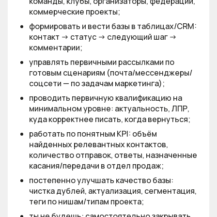
команды, клубы, организаторы, федерации,
коммерческие проекты;
формировать и вести базы в таблицах/CRM:
контакт → статус → следующий шаг →
комментарии;
управлять первичными рассылками по
готовым сценариям (почта/мессенджеры/
соцсети — по задачам маркетинга);
проводить первичную квалификацию на
минимальном уровне: актуальность, ЛПР,
куда корректнее писать, когда вернуться;
работать по понятным KPI: объём
найденных релевантных контактов,
количество отправок, ответы, назначенные
касания/передачи в отдел продаж;
постепенно улучшать качество базы:
чистка дублей, актуализация, сегментация,
теги по нишам/типам проекта;
ты не будешь: самостоятельно закрывать