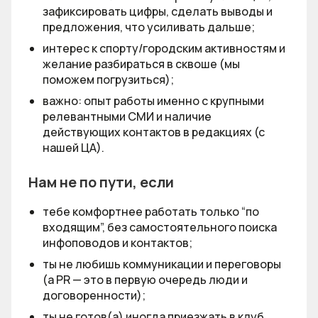
зафиксировать цифры, сделать выводы и
предложения, что усиливать дальше;
интерес к спорту/городским активностям и
желание разбираться в сквоше (мы
поможем погрузиться);
важно: опыт работы именно с крупными
релевантными СМИ и наличие
действующих контактов в редакциях (с
нашей ЦА).
Нам не по пути, если
тебе комфортнее работать только “по
входящим”, без самостоятельного поиска
инфоповодов и контактов;
ты не любишь коммуникации и переговоры
(а PR — это в первую очередь люди и
договоренности);
ты не готов(а) иногда приезжать в клуб