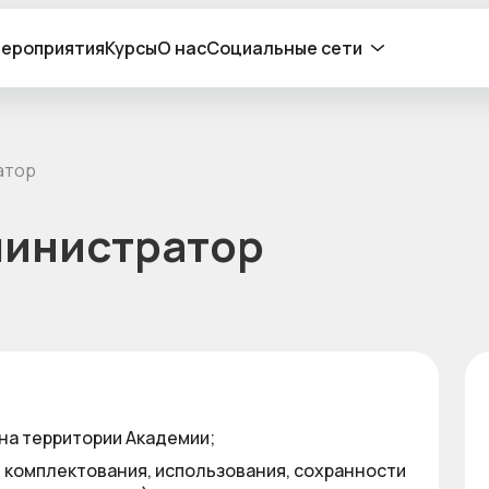
ероприятия
Курсы
О нас
Социальные сети
атор
министратор
 на территории Академии;
 комплектования, использования, сохранности