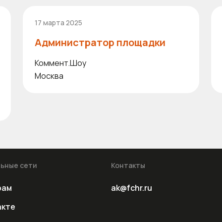
17 марта 2025
Администратор площадки
Коммент.Шоу
Москва
ьные сети
Контакты
рам
ak@fchr.ru
акте